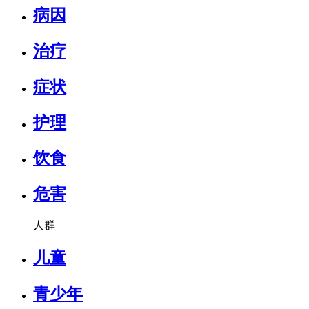
病因
治疗
症状
护理
饮食
危害
人群
儿童
青少年