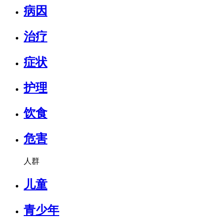
病因
治疗
症状
护理
饮食
危害
人群
儿童
青少年